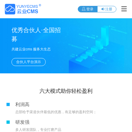
登录
注册
优秀合伙人·全国招
募
共建云业cms 服务大生态
合伙人平台演示
六大模式助你轻松盈利
利润高
总部给予渠道伙伴最低的优惠，有足够的盈利空间；
研发强
多人研发团队，专业打磨产品