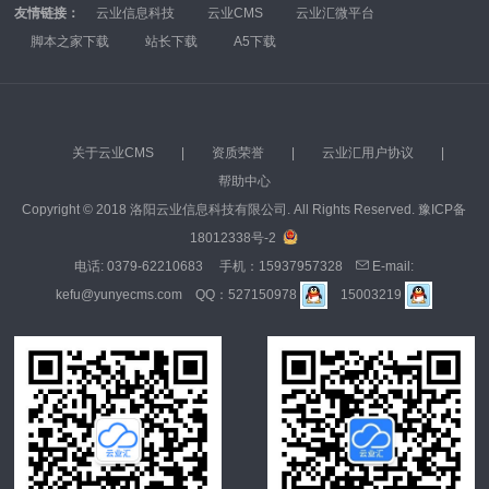
友情链接：
云业信息科技
云业CMS
云业汇微平台
脚本之家下载
站长下载
A5下载
关于云业CMS
|
资质荣誉
|
云业汇用户协议
|
帮助中心
Copyright © 2018 洛阳云业信息科技有限公司. All Rights Reserved.
豫ICP备
18012338号-2
电话:
0379-62210683
手机：
15937957328
E-mail:
kefu@yunyecms.com
QQ：
527150978
15003219